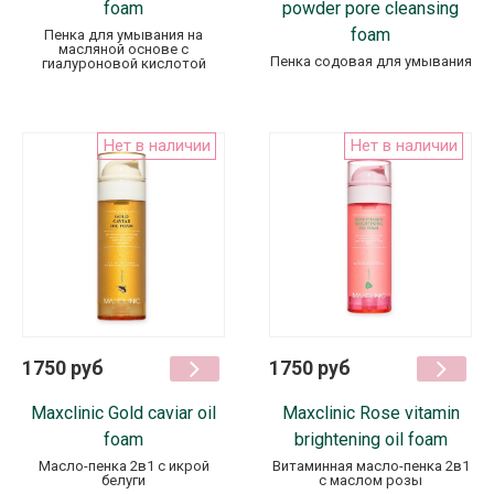
foam
powder pore cleansing
foam
Пенка для умывания на
масляной основе с
Пенка содовая для умывания
гиалуроновой кислотой
Нет в наличии
Нет в наличии
1750 руб
1750 руб
Maxclinic Gold caviar oil
Maxclinic Rose vitamin
foam
brightening oil foam
Масло-пенка 2в1 с икрой
Витаминная масло-пенка 2в1
белуги
с маслом розы