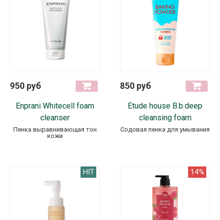
950 руб
850 руб
Enprani Whitecell foam
Etude house B.b.deep
cleanser
cleansing foam
Пенка выравнивающая тон
Содовая пенка для умывания
кожи
HIT
14%