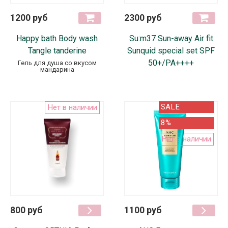
1200 руб
2300 руб
Happy bath Body wash
Su:m37 Sun-away Air fit
Tangle tanderine
Sunquid special set SPF
50+/PA++++
Гель для душа со вкусом
мандарина
SALE
Нет в наличии
8%
Нет в наличии
800 руб
1100 руб