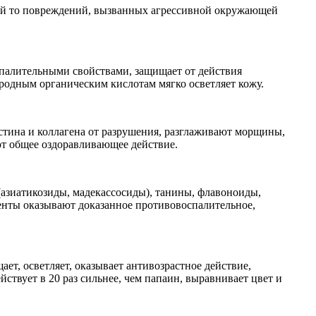
щий то повреждений, вызванных агрессивной окружающей
спалительными свойствами, защищает от действия
иродным органическим кислотам мягко осветляет кожу.
ина и коллагена от разрушения, разглаживают морщины,
ют общее оздоравливающее действие.
азиатикозиды, мадекассосиды), танины, флавоноиды,
енты оказывают доказанное противовоспалительное,
ет, осветляет, оказывает антивозрастное действие,
ствует в 20 раз сильнее, чем папаин, выравнивает цвет и