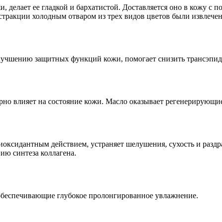
и, делает ее гладкой и бархатистой. Доставляется оно в кожу с
стракции холодным отваром из трех видов цветов были извлече
 улучшению защитных функций кожи, помогает снизить трансэпи
орно влияет на состояние кожи. Масло оказывает регенерирующ
иоксидантным действием, устраняет шелушения, сухость и разд
ию синтеза коллагена.
 обеспечивающие глубокое пролонгированное увлажнение.