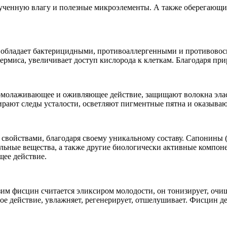
олученную влагу и полезные микроэлементы. А также оберегаю
ак обладает бактерицидными, противоаллергенными и противово
ермиса, увеличивает доступ кислорода к клеткам. Благодаря пр
молаживающее и оживляющее действие, защищают волокна эласт
ирают следы усталости, осветляют пигментные пятна и оказыва
войствами, благодаря своему уникальному составу. Сапонины (
льные вещества, а также другие биологически активные компон
ее действие.
м фисцин считается эликсиром молодости, он тонизирует, очища
е действие, увлажняет, регенерирует, отшелушивает. Фисцин дей