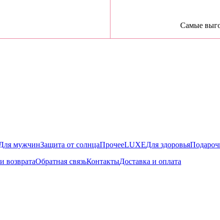
Самые выго
Для мужчин
Защита от солнца
Прочее
LUXE
Для здоровья
Подароч
и возврата
Обратная связь
Контакты
Доставка и оплата