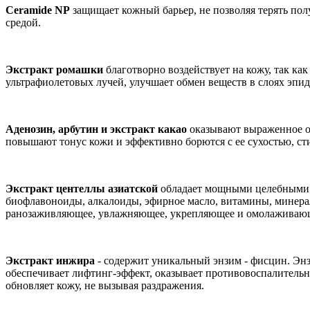
Ceramide NP
защищает кожный барьер, не позволяя терять п
средой.
Экстракт ромашки
благотворно воздействует на кожу, так к
ультрафиолетовых лучей, улучшает обмен веществ в слоях эпид
Аденозин, арбутин и экстракт какао
оказывают выраженное о
повышают тонус кожи и эффективно борются с ее сухостью, ст
Экстракт центеллы азиатской
обладает мощными целебными с
биофлавоноиды, алкалоиды, эфирное масло, витамины, минера
ранозаживляющее, увлажняющее, укрепляющее и омолаживающ
Экстракт инжира
- содержит уникальный энзим - фисцин. Энзи
обеспечивает лифтинг-эффект, оказывает противовоспалительно
обновляет кожу, не вызывая раздражения.