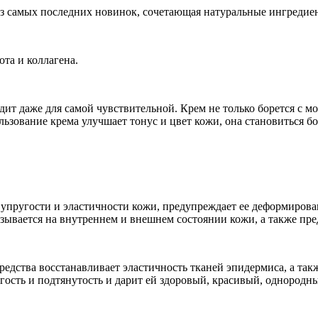
 из самых последних новинок, сочетающая натуральные ингредие
та и коллагена.
одит даже для самой чувствительной. Крем не только борется с 
льзование крема улучшает тонус и цвет кожи, она становиться 
пругости и эластичности кожи, предупреждает ее деформирова
казывается на внутреннем и внешнем состоянии кожи, а также п
средства восстанавливает эластичность тканей эпидермиса, а та
угость и подтянутость и дарит ей здоровый, красивый, однородны