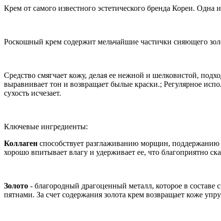
Крем от самого известного эстетического бренда Кореи. Одна
Роскошный крем содержит мельчайшие частички сияющего золо
Средство смягчает кожу, делая ее нежной и шелковистой, подх
выравнивает тон и возвращает былые краски.; Регулярное испо
сухость исчезает.
Ключевые ингредиенты:
Коллаген
способствует разглаживанию морщин, поддержанию у
хорошо впитывает влагу и удерживает ее, что благоприятно с
Золото
- благородный драгоценный металл, которое в составе 
пятнами. За счет содержания золота крем возвращает коже упр