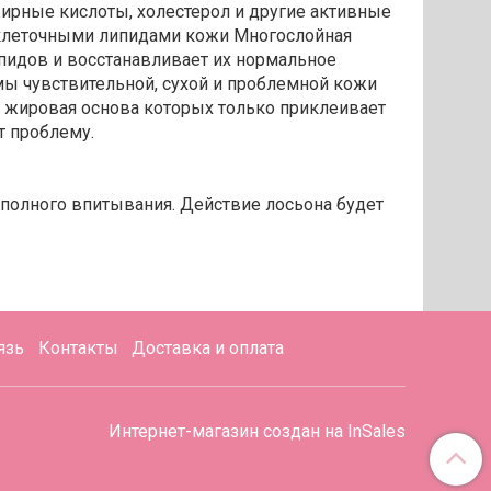
ирные кислоты, холестерол и другие активные
жклеточными липидами кожи Многослойная
пидов и восстанавливает их нормальное
мы чувствительной, сухой и проблемной кожи
, жировая основа которых только приклеивает
т проблему.
 полного впитывания. Действие лосьона будет
язь
Контакты
Доставка и оплата
Интернет-магазин создан на InSales