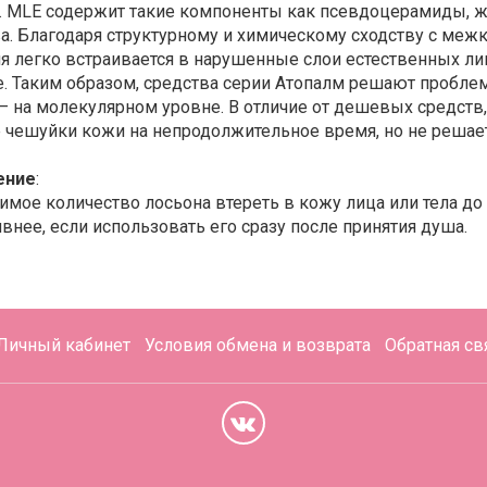
. MLE содержит такие компоненты как псевдоцерамиды, ж
а. Благодаря структурному и химическому сходству с ме
я легко встраивается в нарушенные слои естественных ли
е. Таким образом, средства серии Атопалм решают пробле
 – на молекулярном уровне. В отличие от дешевых средств
 чешуйки кожи на непродолжительное время, но не решае
ение
:
имое количество лосьона втереть в кожу лица или тела до
нее, если использовать его сразу после принятия душа.
Личный кабинет
Условия обмена и возврата
Обратная св