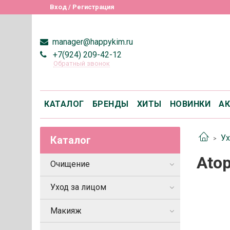
Вход / Регистрация
manager@happykim.ru
+7(924) 209-42-12
Обратный звонок
КАТАЛОГ
БРЕНДЫ
ХИТЫ
НОВИНКИ
А
Ух
Каталог
Atop
Очищение
Уход за лицом
Макияж