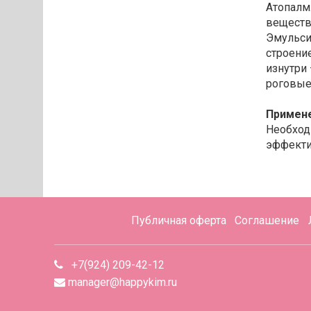
Атопалм
веществ
Эмульси
строени
изнутри
роговые
Примен
Необход
эффектив
Публичная оферта
Соглашение
+7(924) 209-42-12
manager@happykim.ru