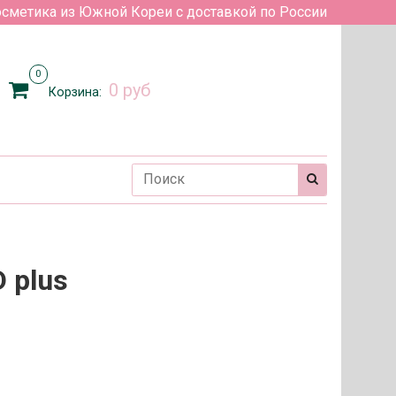
сметика из Южной Кореи с доставкой по России
0
0 руб
Корзина:
D plus