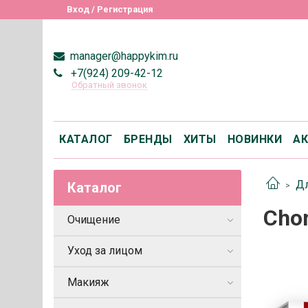
Вход / Регистрация
manager@happykim.ru
+7(924) 209-42-12
Обратный звонок
КАТАЛОГ
БРЕНДЫ
ХИТЫ
НОВИНКИ
А
Дл
Каталог
Chon
Очищение
Уход за лицом
Макияж