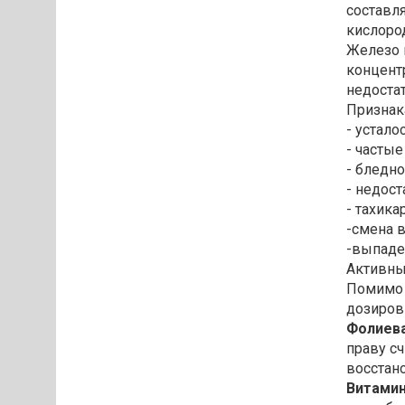
составл
кислоро
Железо 
концент
недоста
Признак
- устало
- частые
- бледно
- недост
- тахика
-смена 
-выпаде
Активны
Помимо 
дозиров
Фолиева
праву с
восстан
Витамин