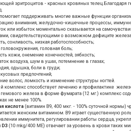
яющей эритроцитов - красных кровяных телец.Благодаря г
д.
помогает поддерживать многие важные функции организма
рацию внимания, желудочно-кишечные процессы, иммунную
ток или избыток моментально сказывается на самочувстви
ами, свидетельствующими о возможном дефиците железа
сть, сонливость, низкая работоспособность;
 головокружения, головная боль;
сть кожи, онемение конечностей, зябкость;
аток воздуха, шум в ушах, потемнение в глазах;
рдия, одышка, боли в груди;
вкусовых предпочтений;
ние волос, ломкость и изменение структуры ногтей.
й комплекс способствует лечению и профилактике
железо
гемового железа в форме фумарата (12 мг.) комплекс с
ках не менее 100%.
я кислота
(витамин В9, 400 мкг. - 100% суточной нормы)
читается женским витамином. В9 играет существенную роль
овлении иммунитета, регулировании работы сердца, укреп
 D3
(10 mkg/400 ME) отвечает за уровень в крови таких ми