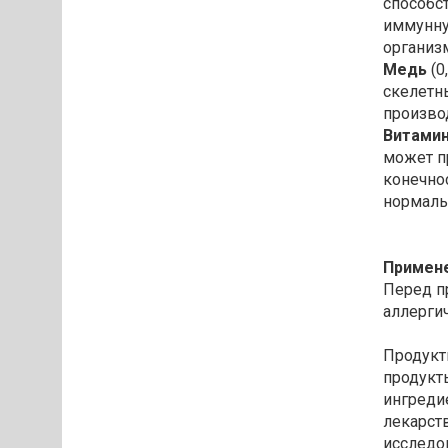
способс
иммунну
организ
Медь
(0
скелетн
произво
Витамин
может п
конечно
нормаль
Примен
Перед п
аллерги
Продук
продукт
ингреди
лекарст
исследо