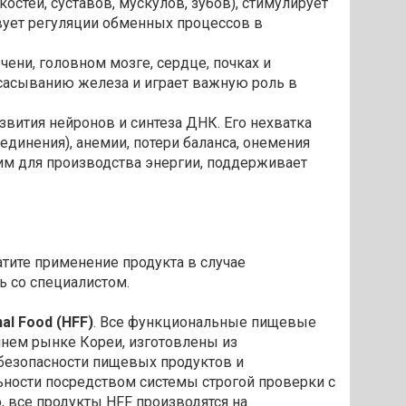
стей, суставов, мускулов, зубов), стимулирует
твует регуляции обменных процессов в
ечени, головном мозге, сердце, почках и
сасыванию железа и играет важную роль в
азвития нейронов и синтеза ДНК. Его нехватка
динения), анемии, потери баланса, онемения
им для производства энергии, поддерживает
тите применение продукта в случае
ь со специалистом.
nal Food (HFF)
. Все функциональные пищевые
ннем рынке Кореи, изготовлены из
безопасности пищевых продуктов и
ьности посредством системы строгой проверки с
 все продукты HFF производятся на