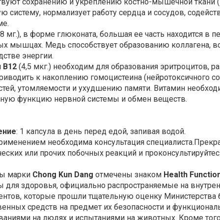
твуют сохранению и укреплению костно-мышечной ткани (ко
ю систему, нормализует работу сердца и сосудов, содейс
ме.
,8 мг.), в форме глюконата, большая ее часть находится в п
ых мышцах. Медь способствует образованию коллагена, в
дстве энергии.
 B12
(4,5 мкг.) необходим для образования эритроцитов, р
риводить к накоплению гомоцистеина (нейротоксичного сое
стей, утомляемости и ухудшению памяти. Витамин необход
ную функцию нервной системы и обмен веществ.
ение
: 1 капсула в день перед едой, запивая водой.
рименением необходима консультация специалиста.Прекра
ческих или прочих побочных реакций и проконсультируйтес
ты марки
Chong Kun Dang
отмечены знаком
Health Functio
ы для здоровья, официально распространяемые на внутре
ентов, которые прошли тщательную оценку Министерства 
венных средств на предмет их безопасности и функционал
ваниями на людях и испытаниями на животных. Кроме того,