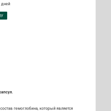
 дней
НУ
капсул.
состав гемоглобина, который является