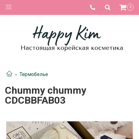
0
Термобелье
Chummy chummy
CDCBBFAB03