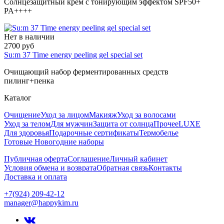
Солнцезащитный крем с тонирующим эффектом SPF50+
PA++++
Нет в наличии
2700 руб
Su:m 37 Time energy peeling gel special set
Очищающий набор ферментированных средств
пилинг+пенка
Каталог
Очищение
Уход за лицом
Макияж
Уход за волосами
Уход за телом
Для мужчин
Защита от солнца
Прочее
LUXE
Для здоровья
Подарочные сертификаты
Термобелье
Готовые Новогодние наборы
Публичная оферта
Соглашение
Личный кабинет
Условия обмена и возврата
Обратная связь
Контакты
Доставка и оплата
+7(924) 209-42-12
manager@happykim.ru