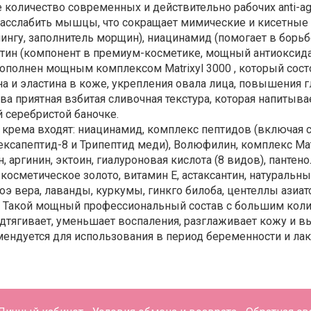
 количество современных и действительно рабочих anti-a
расслабить мышцы, что сокращает мимические и кисетные
ингу, заполнитель морщин), ниацинамид (помогает в борьб
нтин (компонент в премиум-косметике, мощный антиоксида
дополнен мощным комплексом Matrixyl 3000 , который сост
а и эластина в коже, укрепления овала лица, повышения гл
ва приятная взбитая сливочная текстура, которая напитыв
й серебристой баночке.
в крема входят: ниацинамид, комплекс пептидов (включая
ексапептид-8 и Трипептид меди), Волюфилин, комплекс Мат
, аргинин, эктоин, гиалуроновая кислота (8 видов), панте
 косметическое золото, витамин Е, астаксантин, натуральн
оэ вера, лаванды, куркумы, гинкго билоба, центеллы азиат
. Такой мощный профессиональный состав с большим коли
одтягивает, уменьшает воспаления, разглаживает кожу и в
мендуется для использования в период беременности и лак