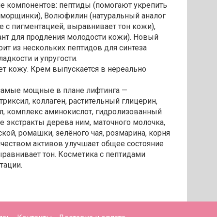
ge компонентов: пептиды (помогают укрепить
 морщинки), Волюфилин (натуральный аналог
е с пигментацией, выравнивает тон кожи),
нт для продления молодости кожи). Новый
оит из нескольких пептидов для синтеза
адкости и упругости.
ает кожу. Крем выпускается в нереально
 самые мощные в плане лифтинга —
риксил, коллаген, растительный глицерин,
нол, комплекс аминокислот, гидролизованный
ые экстракты дерева ним, маточного молочка,
ской, ромашки, зелёного чая, розмарина, корня
чеством активов улучшает общее состояние
ыравнивает тон. Косметика с пептидами
тации.