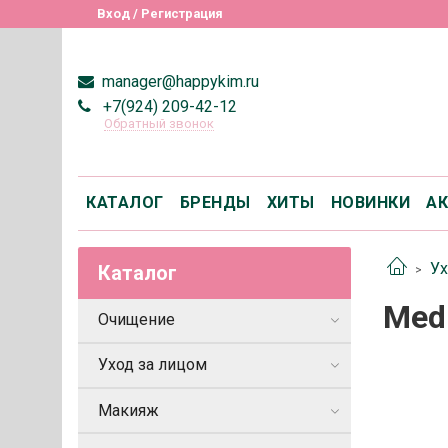
Вход / Регистрация
manager@happykim.ru
+7(924) 209-42-12
Обратный звонок
КАТАЛОГ
БРЕНДЫ
ХИТЫ
НОВИНКИ
А
Ух
Каталог
Mеdi
Очищение
Уход за лицом
Макияж