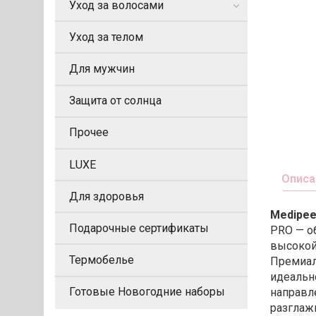
Уход за волосами
Уход за телом
Для мужчин
Защита от солнца
Прочее
LUXE
Описа
Для здоровья
Mеdipeel
Подарочные сертификаты
PRO — о
высокой
Термобелье
Премиал
идеальн
Готовые Новогодние наборы
направле
разглаж