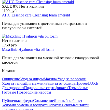
SALE
8%
Нет в наличии
1100 руб
AHC Essence care Cleansing foam emerald
Пенка для умывания с цветочными экстрактами и
гиалуроновой кислотой
Нет в наличии
1750 руб
Maxclinic Hyaluron vita oil foam
Пенка для умывания на масляной основе с гиалуроновой
кислотой
Каталог
Очищение
Уход за лицом
Макияж
Уход за волосами
Уход за телом
Для мужчин
Защита от солнца
Прочее
LUXE
Для здоровья
Подарочные сертификаты
Термобелье
Готовые Новогодние наборы
Публичная оферта
Соглашение
Личный кабинет
Условия обмена и возврата
Обратная связь
Контакты
Доставка и оплата