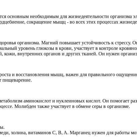
ляется основным необходимым для жизнедеятельности организма э
рдцебиение, сокращение мыщц - во всех этих процессах жизнеде
ровья организма. Магний повышает устойчивость к стрессу. Он
альный уровень глюкозы в крови, участвует в контроле кровян
ей, кожи, внутренних органов и других тканей. Он нужен орга
роста и восстановления мышц, важен для правильного ощущения 
т пищеварение.
 метаболизм аминокислот и нуклеиновых кислот. Он помогает ра
ессе. Молибден также участвует в обмене серы в организме.
ы.
еди, холина, витаминов C, B, A. Марганец нужен для работы мо