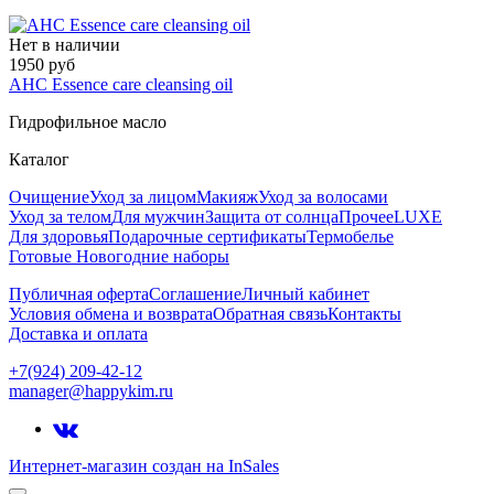
Нет в наличии
1950 руб
AHC Essence care cleansing oil
Гидрофильное масло
Каталог
Очищение
Уход за лицом
Макияж
Уход за волосами
Уход за телом
Для мужчин
Защита от солнца
Прочее
LUXE
Для здоровья
Подарочные сертификаты
Термобелье
Готовые Новогодние наборы
Публичная оферта
Соглашение
Личный кабинет
Условия обмена и возврата
Обратная связь
Контакты
Доставка и оплата
+7(924) 209-42-12
manager@happykim.ru
Интернет-магазин создан на InSales