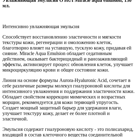
Увлажняющая эмульсия O HUI Miracle aqua emulsion, 130
мл.
Интенсивно увлажняющая эмульсия
Способствует восстановлению эластичности и мягкости
текстуры кожи, регенерации и омоложению клеток,
благотворно влияет на уставшую, тусклую кожу, придавая ей
сияние. Miracle Aqua Emulsion обладает седативным
действием, оказывает бактерицидный и ранозаживляющий
эффекты, активизирует процесс обновления клеток, улучшает
микроциркуляцию крови и общее состояние кожи.
Линия на основе формулы Aurora-Hyaluronic Acid, сочетает в
себе различные размеры молекул гиалуроновой кислоты для
интенсивного увлажнения и поддержания эластичности кожи.
Обладает свойством коррекции мимических и возрастных
морщин, рекомендуется для кожи теряющей упругость.
Создает мощный защитный барьер для удержания влаги,
улучшает текстуру кожу, делает ее более плотной и
эластичной.
Эмульсия содержит гиалуроновую кислоту - это полисахарид,
входящий в состав клеточного вещества соединительной